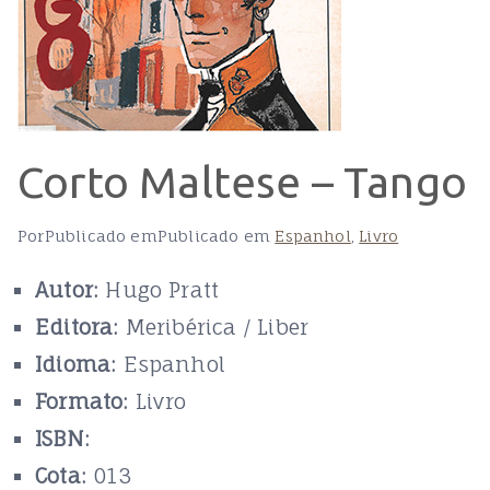
Corto Maltese – Tango
Por
Publicado em
Publicado em
Espanhol
,
Livro
Autor:
Hugo Pratt
Editora:
Meribérica / Liber
Idioma:
Espanhol
Formato:
Livro
ISBN:
Cota:
013