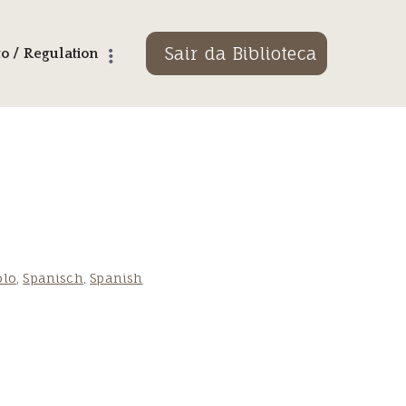
Sair da Biblioteca
 / Regulation
olo
,
Spanisch
,
Spanish