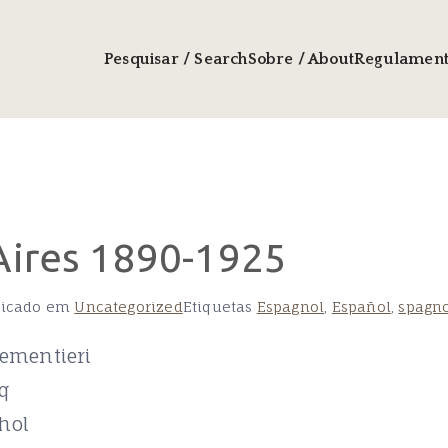
Pesquisar / Search
Sobre / About
Regulamento
Aires 1890-1925
licado em
Uncategorized
Etiquetas
Espagnol
,
Español
,
spagn
ementieri
q
hol