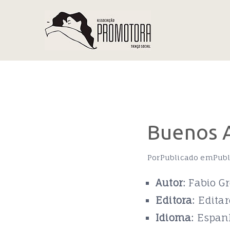
Saltar
para
o
conteúdo
Buenos 
Por
Publicado em
Pub
Autor:
Fabio Gr
Editora:
Editar
Idioma:
Espan