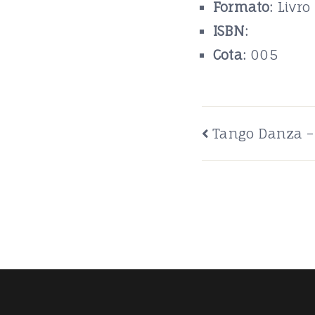
Formato:
Livro
ISBN:
Cota:
005
Navegação
Tango Danza – 
de
artigos