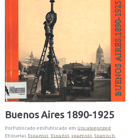
Buenos Aires 1890-1925
Por
Publicado em
Publicado em
Uncategorized
Etiquetas
Espagnol
,
Español
,
spagnolo
,
Spanisch
,